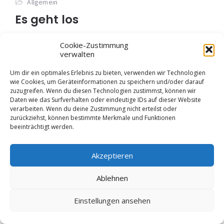
Allgemein
Es geht los
Mit einem Videotreffen haben wir am 11. und 12.
Cookie-Zustimmung
verwalten
Januar 2022 unser neues Erasmus+-Projekt „Message
in a bottle“ gestartet. Eigentlich wollten wir uns dazu in
Um dir ein optimales Erlebnis zu bieten, verwenden wir Technologien
wie Cookies, um Geräteinformationen zu speichern und/oder darauf
Read More
1.5K
zuzugreifen. Wenn du diesen Technologien zustimmst, können wir
Daten wie das Surfverhalten oder eindeutige IDs auf dieser Website
verarbeiten. Wenn du deine Zustimmung nicht erteilst oder
zurückziehst, können bestimmte Merkmale und Funktionen
beeinträchtigt werden.
Akzeptieren
Ablehnen
Einstellungen ansehen